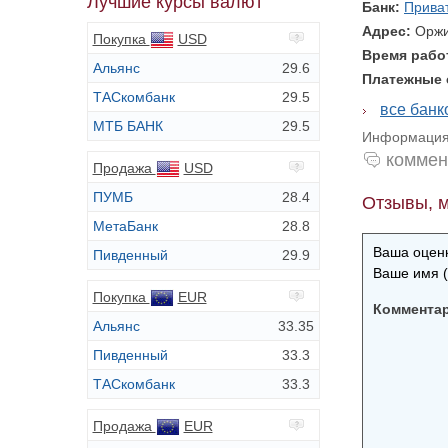
Лучшие курсы валют
Банк:
Прива
Адрес:
Оржи
Покупка
USD
Время раб
Альянс
29.6
Платежные
ТАСкомбанк
29.5
все бан
МТБ БАНК
29.5
Информация 
коммен
Продажа
USD
ПУМБ
28.4
Отзывы, м
МетаБанк
28.8
Ваша оценк
Пивденный
29.9
Ваше имя (
Покупка
EUR
Коммента
Альянс
33.35
Пивденный
33.3
ТАСкомбанк
33.3
Продажа
EUR