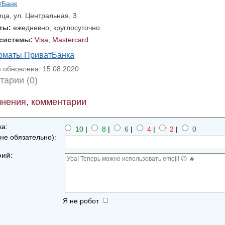
тБанк
ца, ул. Центральная, 3
оты:
ежедневно, круглосуточно
 системы:
Visa, Mastercard
коматы ПриватБанка
обновлена: 15.08.2020
тарии (0)
нения, комментарии
а:
10
|
8
|
6
|
4
|
2
|
0
не обязательно):
рий:
Я не робот