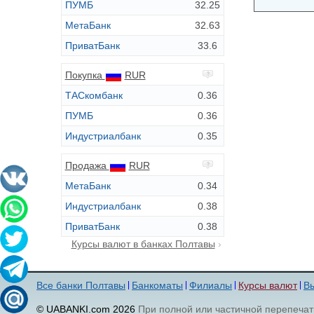
ПУМБ
32.25
МетаБанк
32.63
ПриватБанк
33.6
Покупка
RUR
ТАСкомбанк
0.36
ПУМБ
0.36
Индустриалбанк
0.35
Продажа
RUR
МетаБанк
0.34
Индустриалбанк
0.38
ПриватБанк
0.38
Курсы валют в банках Полтавы
Все банки Полтавы
Банкоматы
Филиалы
Курсы валют
Вы
© UABANKI.com 2026
При полной или частичной перепечат