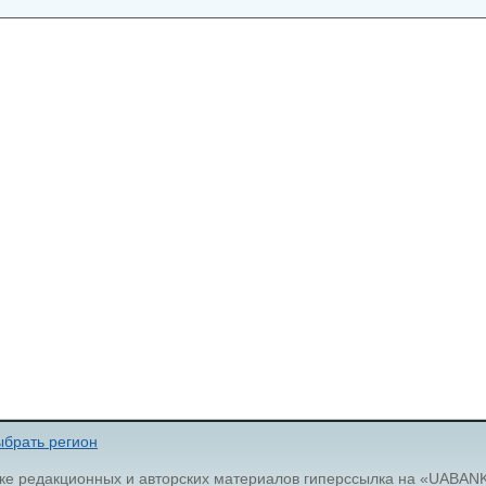
брать регион
ке редакционных и авторских материалов гиперссылка на «UABAN