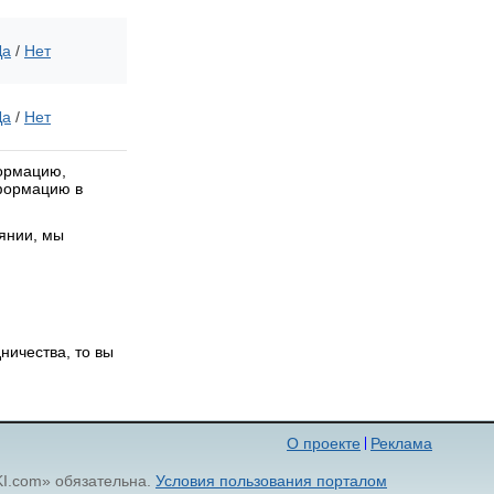
Да
/
Нет
Да
/
Нет
формацию,
нформацию в
оянии, мы
ничества, то вы
О проекте
Реклама
KI.com» обязательна.
Условия пользования порталом