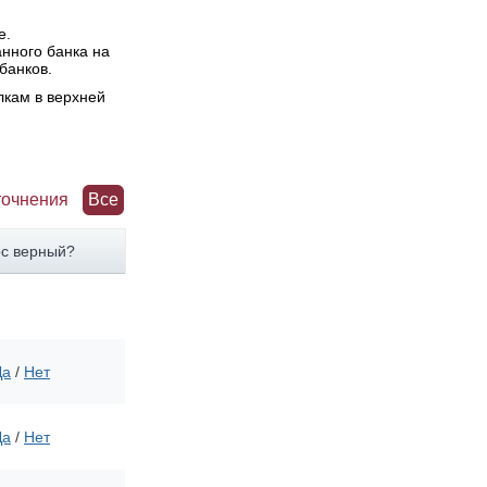
е.
нного банка на
банков.
лкам в верхней
точнения
Все
рс верный?
Да
/
Нет
Да
/
Нет