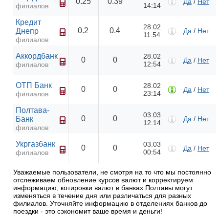
0.25
0.39
Да
/
Нет
14:14
филиалов
Кредит
28.02
0.2
0.4
Днепр
Да
/
Нет
11:54
филиалов
Аккордбанк
28.02
0
0
Да
/
Нет
12:54
филиалов
ОТП Банк
28.02
0
0
Да
/
Нет
23:14
филиалов
Полтава-
03.03
0
0
Банк
Да
/
Нет
12:14
филиалов
Укргазбанк
03.03
0
0
Да
/
Нет
00:54
филиалов
Уважаемые пользователи, не смотря на то что мы постоянно
отслеживаем обновление курсов валют и корректируем
информацию, котировки валют в банках Полтавы могут
изменяться в течение дня или различаться для разных
филиалов. Уточняйте информацию в отделениях банков до
поездки - это сэкономит ваше время и деньги!