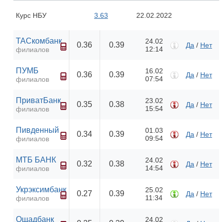
Курс НБУ
3.63
22.02.2022
ТАСкомбанк
24.02
0.36
0.39
Да
/
Нет
12:14
филиалов
ПУМБ
16.02
0.36
0.39
Да
/
Нет
07:54
филиалов
ПриватБанк
23.02
0.35
0.38
Да
/
Нет
15:54
филиалов
Пивденный
01.03
0.34
0.39
Да
/
Нет
09:54
филиалов
МТБ БАНК
24.02
0.32
0.38
Да
/
Нет
14:54
филиалов
Укрэксимбанк
25.02
0.27
0.39
Да
/
Нет
11:34
филиалов
Ощадбанк
24.02