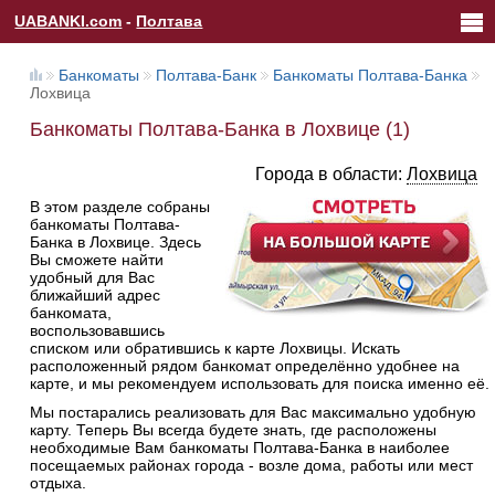
UABANKI.com
-
Полтава
Банкоматы
Полтава-Банк
Банкоматы Полтава-Банка
Лохвица
Банкоматы Полтава-Банка в Лохвице (1)
Города в области:
Лохвица
В этом разделе собраны
банкоматы Полтава-
Банка в Лохвице. Здесь
Вы сможете найти
удобный для Вас
ближайший адрес
банкомата,
воспользовавшись
списком или обратившись к карте Лохвицы. Искать
расположенный рядом банкомат определённо удобнее на
карте, и мы рекомендуем использовать для поиска именно её.
Мы постарались реализовать для Вас максимально удобную
карту. Теперь Вы всегда будете знать, где расположены
необходимые Вам банкоматы Полтава-Банка в наиболее
посещаемых районах города - возле дома, работы или мест
отдыха.