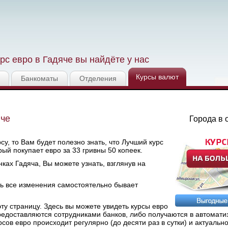
рс евро в Гадяче вы найдёте у нас
Курсы валют
Банкоматы
Отделения
яче
Города в 
у, то Вам будет полезно знать, что Лучший курс
орый покупает евро за 33 гривны 50 копеек.
ках Гадяча, Вы можете узнать, взглянув на
ть все изменения самостоятельно бывает
у страницу. Здесь вы можете увидеть курсы евро
предоставляются сотрудниками банков, либо получаются в автомат
в евро происходит регулярно (до десяти раз в сутки) и актуально