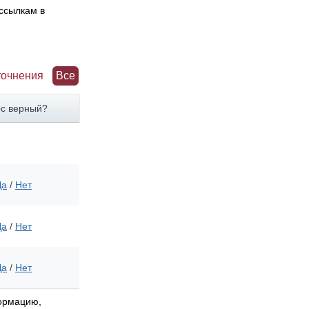
 ссылкам в
точнения
Все
рс верный?
Да
/
Нет
Да
/
Нет
Да
/
Нет
формацию,