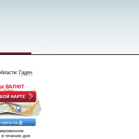
области:
Гадяч
изированном
 в течение дня.