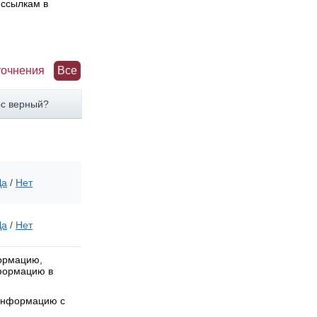
 ссылкам в
точнения
Все
рс верный?
Да
/
Нет
Да
/
Нет
формацию,
нформацию в
 информацию с