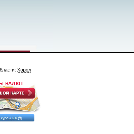
области:
Хорол