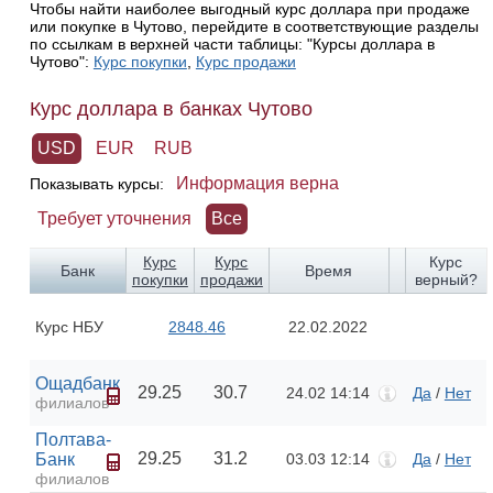
Чтобы найти наиболее выгодный курс доллара при продаже
или покупке в Чутово, перейдите в соответствующие разделы
по ссылкам в верхней части таблицы: "Курсы доллара в
Чутово":
Курс покупки
,
Курс продажи
Курс доллара в банках Чутово
USD
EUR
RUB
Информация верна
Показывать курсы:
Требует уточнения
Все
Курс
Курс
Курс
Банк
Время
покупки
продажи
верный?
Курс НБУ
2848.46
22.02.2022
Ощадбанк
29.25
30.7
24.02 14:14
Да
/
Нет
филиалов
Полтава-
29.25
31.2
Банк
03.03 12:14
Да
/
Нет
филиалов