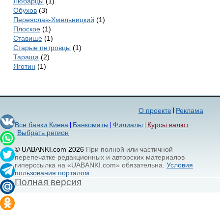
Любарцы
(1)
Обухов
(3)
Переяслав-Хмельницкий
(1)
Плоское
(1)
Ставище
(1)
Старые петровцы
(1)
Тараща
(2)
Яготин
(1)
О проекте
Реклама
Все банки Киева
Банкоматы
Филиалы
Курсы валют
Выбрать регион
© UABANKI.com 2026
При полной или частичной
перепечатке редакционных и авторских материалов
гиперссылка на «UABANKI.com» обязательна.
Условия
пользования порталом
Полная версия