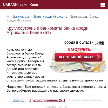
UABANKI.com
-
Киев
Банкоматы
Банк Креди Агриколь
Банкоматы банка
Креди Агриколь
Круглосуточные банкоматы банка Креди
Агриколь в Киеве (51)
Города в области:
Киев
Круглосуточные
банкоматы банка Креди
Агриколь доступны 24
часа в сутки. Теперь вы
всегда сможете снять
деньги или оплатить
интересующую вас
услугу вне зависимости
от времени суток. Будьте внимательны в ночное время суток.
Надеемся, Вам понравится искать банкоматы именно у нас, и
Вы не забудете рассказать о нас своим друзьям.
Все (69)
Круглосуточные (51)
С функцией приема
наличных (0)