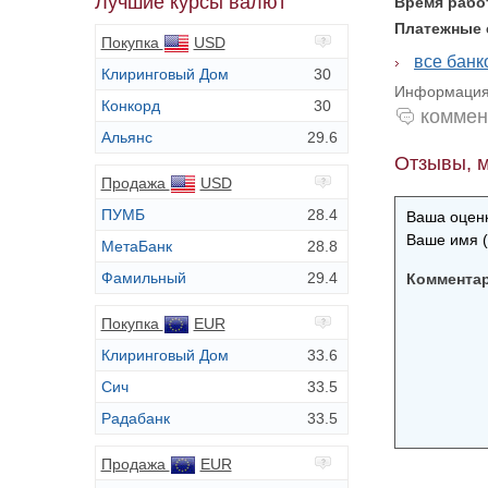
Лучшие курсы валют
Время раб
Платежные
Покупка
USD
все банк
Клиринговый Дом
30
Информация 
Конкорд
30
коммен
Альянс
29.6
Отзывы, м
Продажа
USD
ПУМБ
28.4
Ваша оценк
Ваше имя (
МетаБанк
28.8
Фамильный
29.4
Коммента
Покупка
EUR
Клиринговый Дом
33.6
Сич
33.5
Радабанк
33.5
Продажа
EUR