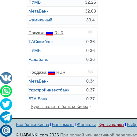
ПУМБ
32.25
МетаБанк
32.63
Фамильный
33.4
Покупка
RUR
ТАСкомбанк
0.36
ПУМБ
0.36
Радабанк
0.36
Продажа
RUR
МетаБанк
0.34
Укрстройинвестбанк
0.37
БТА Банк
0.37
Курсы валют в банках Киева
Все банки Киева
Банкоматы
Филиалы
Курсы валют
Выбр
© UABANKI.com 2026
При полной или частичной перепечат