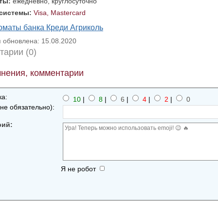
оты:
ежедневно, круглосуточно
 системы:
Visa, Mastercard
оматы банка Креди Агриколь
обновлена: 15.08.2020
тарии (0)
нения, комментарии
а:
10
|
8
|
6
|
4
|
2
|
0
не обязательно):
рий:
Я не робот