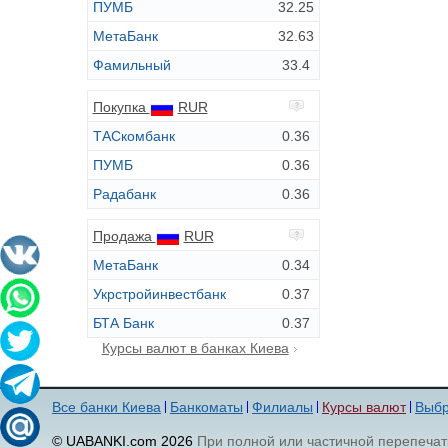
ПУМБ
32.25
МетаБанк
32.63
Фамильный
33.4
Покупка
RUR
ТАСкомбанк
0.36
ПУМБ
0.36
Радабанк
0.36
Продажа
RUR
МетаБанк
0.34
Укрстройинвестбанк
0.37
БТА Банк
0.37
Курсы валют в банках Киева
Все банки Киева
Банкоматы
Филиалы
Курсы валют
Выбр
© UABANKI.com 2026
При полной или частичной перепечат