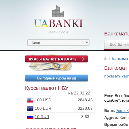
Банкоматы
Все банки
Банкома
Банкомат 
показать кар
Курсы валют НБУ
на 22.02.22
Если Вы обна
100 USD
2848.46
ошибке", или
100 EUR
3228.87
Банк:
Банк К
10 RUR
3.63
Адрес:
Киев
Время раб