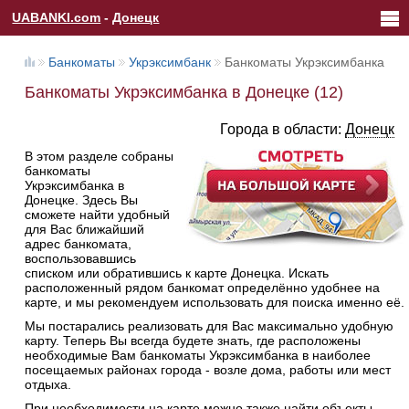
UABANKI.com
-
Донецк
Банкоматы
Укрэксимбанк
Банкоматы Укрэксимбанка
Банкоматы Укрэксимбанка в Донецке (12)
Города в области:
Донецк
В этом разделе собраны
банкоматы
Укрэксимбанка в
Донецке. Здесь Вы
сможете найти удобный
для Вас ближайший
адрес банкомата,
воспользовавшись
списком или обратившись к карте Донецка. Искать
расположенный рядом банкомат определённо удобнее на
карте, и мы рекомендуем использовать для поиска именно её.
Мы постарались реализовать для Вас максимально удобную
карту. Теперь Вы всегда будете знать, где расположены
необходимые Вам банкоматы Укрэксимбанка в наиболее
посещаемых районах города - возле дома, работы или мест
отдыха.
При необходимости на карте можно также найти объекты