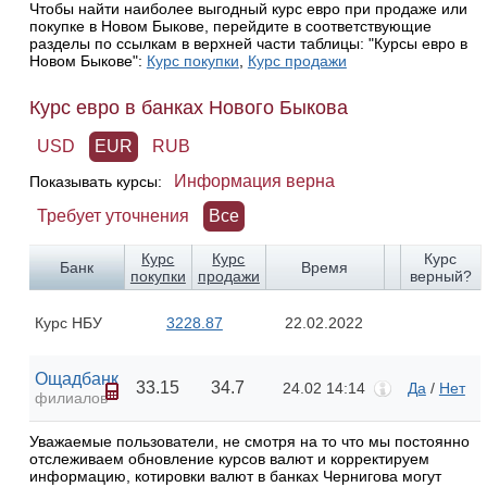
Чтобы найти наиболее выгодный курс евро при продаже или
покупке в Новом Быкове, перейдите в соответствующие
разделы по ссылкам в верхней части таблицы: "Курсы евро в
Новом Быкове":
Курс покупки
,
Курс продажи
Курс евро в банках Нового Быкова
USD
EUR
RUB
Информация верна
Показывать курсы:
Требует уточнения
Все
Курс
Курс
Курс
Банк
Время
покупки
продажи
верный?
Курс НБУ
3228.87
22.02.2022
Ощадбанк
33.15
34.7
24.02 14:14
Да
/
Нет
филиалов
Уважаемые пользователи, не смотря на то что мы постоянно
отслеживаем обновление курсов валют и корректируем
информацию, котировки валют в банках Чернигова могут