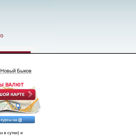
то
:
Новый Быков
 в сутки) и