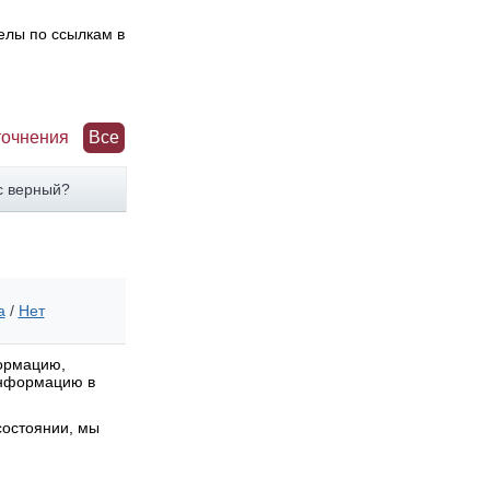
елы по ссылкам в
точнения
Все
с верный?
а
/
Нет
формацию,
 информацию в
состоянии, мы