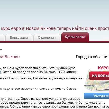
курс евро в Новом Быкове теперь найти очень прос
Курсы валют
Банкоматы
Отделения
ве
ом Быкове
Города в области
, то Вам будет полезно знать, что Лучший курс
к
, который продает евро за 34 гривны 70 копеек.
ках Нового Быкова, Вы можете узнать, взглянув на
тследить все изменения самостоятельно бывает
у страницу. Здесь вы можете увидеть курсы евро
х евро предоставляются сотрудниками банков, либо получаются в
ов. Обновление курсов евро происходит регулярно (до десяти раз