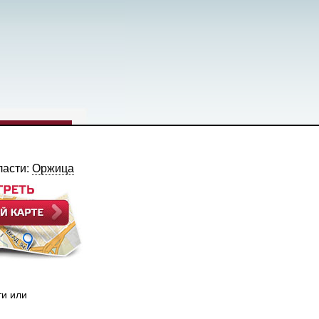
ласти:
Оржица
ти или