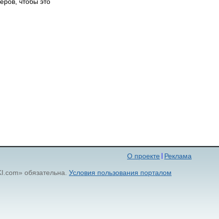
ёров, чтобы это
О проекте
Реклама
KI.com» обязательна.
Условия пользования порталом