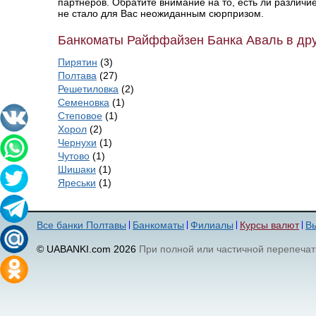
партнёров. Обратите внимание на то, есть ли различи
не стало для Вас неожиданным сюрпризом.
Банкоматы Райффайзен Банка Аваль в дру
Пирятин
(3)
Полтава
(27)
Решетиловка
(2)
Семеновка
(1)
Степовое
(1)
Хорол
(2)
Чернухи
(1)
Чутово
(1)
Шишаки
(1)
Яреськи
(1)
Все банки Полтавы
Банкоматы
Филиалы
Курсы валют
Вы
© UABANKI.com 2026
При полной или частичной перепечат