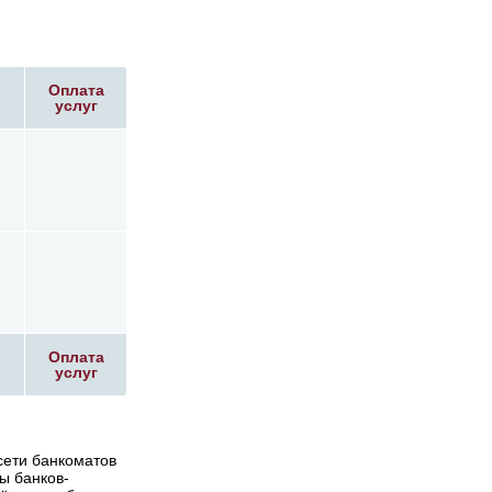
Оплата
услуг
Оплата
услуг
сети банкоматов
ты банков-