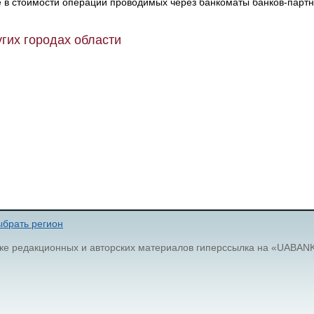
е в стоимости операций проводимых через банкоматы банков-партн
гих городах области
брать регион
ке редакционных и авторских материалов гиперссылка на «UABAN