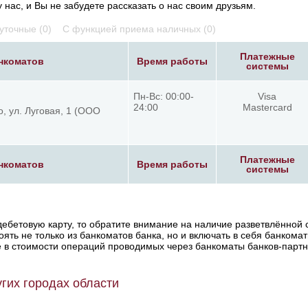
нас, и Вы не забудете рассказать о нас своим друзьям.
уточные (0)
С функцией приема наличных (0)
Платежные
нкоматов
Время работы
системы
Пн-Вс: 00:00-
Visa
24:00
Mastercard
о, ул. Луговая, 1 (ООО
Платежные
нкоматов
Время работы
системы
ебетовую карту, то обратите внимание на наличие разветвлённой 
оять не только из банкоматов банка, но и включать в себя банкома
е в стоимости операций проводимых через банкоматы банков-партн
гих городах области