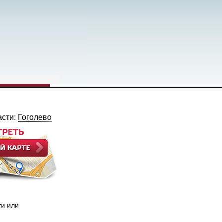
асти:
Гоголево
ти или