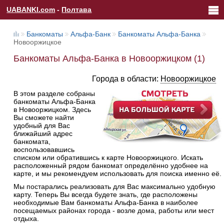
UABANKI.com
-
Полтава
Банкоматы
Альфа-Банк
Банкоматы Альфа-Банка
Новооржицкое
Банкоматы Альфа-Банка в Новооржицком (1)
Города в области:
Новооржицкое
В этом разделе собраны
банкоматы Альфа-Банка
в Новооржицком. Здесь
Вы сможете найти
удобный для Вас
ближайший адрес
банкомата,
воспользовавшись
списком или обратившись к карте Новооржицкого. Искать
расположенный рядом банкомат определённо удобнее на
карте, и мы рекомендуем использовать для поиска именно её.
Мы постарались реализовать для Вас максимально удобную
карту. Теперь Вы всегда будете знать, где расположены
необходимые Вам банкоматы Альфа-Банка в наиболее
посещаемых районах города - возле дома, работы или мест
отдыха.