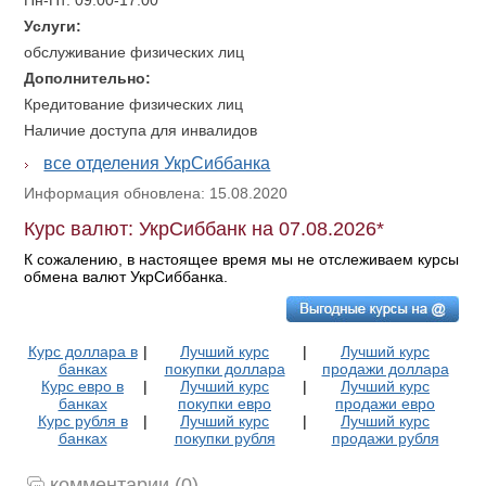
Пн-Пт: 09:00-17:00
Услуги:
обслуживание физических лиц
Дополнительно:
Кредитование физических лиц
Наличие доступа для инвалидов
все отделения УкрСиббанка
Информация обновлена: 15.08.2020
Курс валют: УкрСиббанк на 07.08.2026*
К сожалению, в настоящее время мы не отслеживаем курсы
обмена валют УкрСиббанка.
Курс доллара в
|
Лучший курс
|
Лучший курс
банках
покупки доллара
продажи доллара
Курс евро в
|
Лучший курс
|
Лучший курс
банках
покупки евро
продажи евро
Курс рубля в
|
Лучший курс
|
Лучший курс
банках
покупки рубля
продажи рубля
комментарии (0)