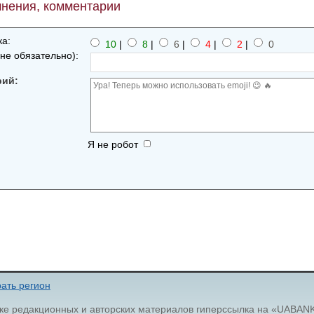
нения, комментарии
а:
10
|
8
|
6
|
4
|
2
|
0
не обязательно):
рий:
Я не робот
ать регион
ке редакционных и авторских материалов гиперссылка на «UABAN