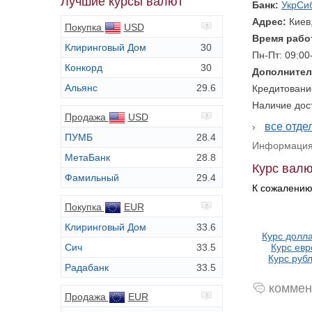
Лучшие курсы валют
Банк:
УкрСи
Адрес:
Киев
Покупка
USD
Время рабо
Клиринговый Дом
30
Пн-Пт: 09:00
Конкорд
30
Дополнител
Альянс
29.6
Кредитовани
Наличие дос
Продажа
USD
все отде
ПУМБ
28.4
Информация 
МетаБанк
28.8
Курс валю
Фамильный
29.4
К сожалению
Покупка
EUR
Клиринговый Дом
33.6
Курс долла
Сич
33.5
Курс евр
Курс рубл
Радабанк
33.5
коммен
Продажа
EUR