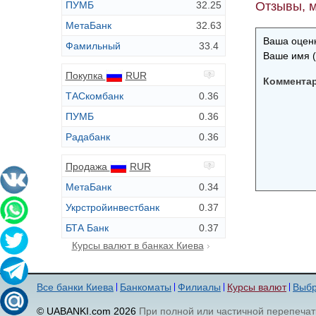
ПУМБ
32.25
Отзывы, м
МетаБанк
32.63
Ваша оценк
Фамильный
33.4
Ваше имя (
Покупка
RUR
Коммента
ТАСкомбанк
0.36
ПУМБ
0.36
Радабанк
0.36
Продажа
RUR
МетаБанк
0.34
Укрстройинвестбанк
0.37
БТА Банк
0.37
Курсы валют в банках Киева
Все банки Киева
Банкоматы
Филиалы
Курсы валют
Выбр
© UABANKI.com 2026
При полной или частичной перепечат