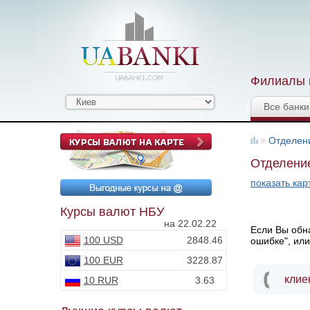
Филиалы и
Все банки
Отделен
Отделение
показать кар
Курсы валют НБУ
на 22.02.22
Если Вы обна
100 USD
2848.46
ошибке", или
100 EUR
3228.87
клие
10 RUR
3.63