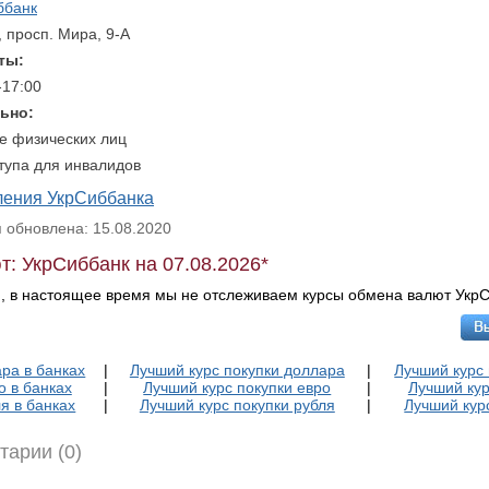
ббанк
, просп. Мира, 9-А
ты:
-17:00
ьно:
е физических лиц
тупа для инвалидов
ления УкрСиббанка
обновлена: 15.08.2020
т: УкрСиббанк на 07.08.2026*
, в настоящее время мы не отслеживаем курсы обмена валют УкрС
ра в банках
|
Лучший курс покупки доллара
|
Лучший курс
о в банках
|
Лучший курс покупки евро
|
Лучший кур
я в банках
|
Лучший курс покупки рубля
|
Лучший кур
тарии (0)