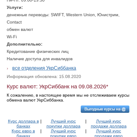
Пн-Пт: 09:00-19:30
Услуги:
денежные переводы: SWIFT, Western Union, Юнистрим,
Contact
обмен валют
Wi-Fi
Дополнительно:
Кредитование физических лиц
Наличие доступа для инвалидов
все отделения УкрСиббанка
Информация обновлена: 15.08.2020
Курс валют: УкрСиббанк на 09.08.2026*
К сожалению, в настоящее время мы не отслеживаем курсы
обмена валют УкрСиббанка.
Курс доллара в
|
Лучший курс
|
Лучший курс
банках
покупки доллара
продажи доллара
Курс евро в
|
Лучший курс
|
Лучший курс
банках
покупки евро
продажи евро