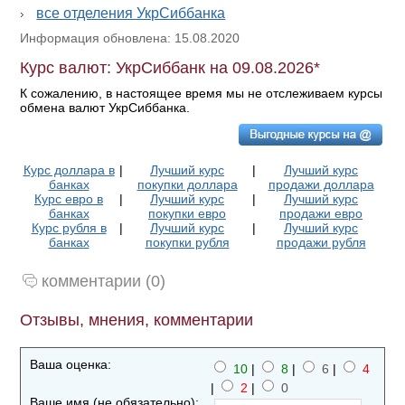
все отделения УкрСиббанка
Информация обновлена: 15.08.2020
Курс валют: УкрСиббанк на 09.08.2026*
К сожалению, в настоящее время мы не отслеживаем курсы
обмена валют УкрСиббанка.
Курс доллара в
|
Лучший курс
|
Лучший курс
банках
покупки доллара
продажи доллара
Курс евро в
|
Лучший курс
|
Лучший курс
банках
покупки евро
продажи евро
Курс рубля в
|
Лучший курс
|
Лучший курс
банках
покупки рубля
продажи рубля
комментарии (0)
Отзывы, мнения, комментарии
Ваша оценка:
10
|
8
|
6
|
4
|
2
|
0
Ваше имя (не обязательно):