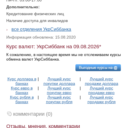
Пн-Пт: 09:00-17:00
Дополнительно:
Кредитование физических лиц
Наличие доступа для инвалидов
все отделения УкрСиббанка
Информация обновлена: 15.08.2020
Курс валют: УкрСиббанк на 09.08.2026*
К сожалению, в настоящее время мы не отслеживаем курсы
обмена валют УкрСиббанка.
Курс доллара в
|
Лучший курс
|
Лучший курс
банках
покупки доллара
продажи доллара
Курс евро в
|
Лучший курс
|
Лучший курс
банках
покупки евро
продажи евро
Курс рубля в
|
Лучший курс
|
Лучший курс
банках
покупки рубля
продажи рубля
комментарии (0)
Отзывы, мнения, комментарии