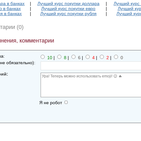
ра в банках
|
Лучший курс покупки доллара
|
Лучший курс
о в банках
|
Лучший курс покупки евро
|
Лучший кур
я в банках
|
Лучший курс покупки рубля
|
Лучший кур
тарии (0)
нения, комментарии
а:
10
|
8
|
6
|
4
|
2
|
0
не обязательно):
рий:
Я не робот