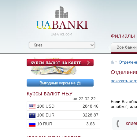
Филиалы и
Все банки
Отделен
Отделение
показать кар
Курсы валют НБУ
на 22.02.22
Если Вы обна
100 USD
2848.46
ошибке", или
100 EUR
3228.87
клие
10 RUR
3.63