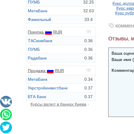
ПУМБ
32.25
Курс долла
Курс евр
МетаБанк
32.63
Курс рубл
Фамильный
33.4
коммен
Покупка
RUR
Отзывы, м
ТАСкомбанк
0.36
ПУМБ
0.36
Ваша оценк
Радабанк
0.36
Ваше имя (
Коммента
Продажа
RUR
МетаБанк
0.34
Укрстройинвестбанк
0.37
БТА Банк
0.37
Курсы валют в банках Киева