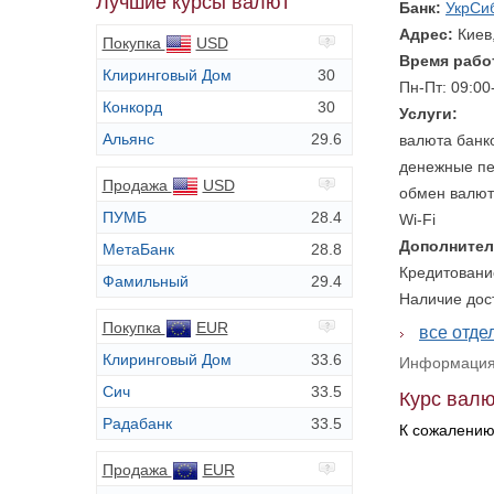
Лучшие курсы валют
Банк:
УкрСи
Адрес:
Киев
Покупка
USD
Время рабо
Клиринговый Дом
30
Пн-Пт: 09:00
Конкорд
30
Услуги:
Альянс
29.6
валюта банк
денежные пе
Продажа
USD
обмен валют
ПУМБ
28.4
Wi-Fi
Дополнител
МетаБанк
28.8
Кредитовани
Фамильный
29.4
Наличие дос
Покупка
EUR
все отде
Клиринговый Дом
33.6
Информация 
Сич
33.5
Курс валю
Радабанк
33.5
К сожалению
Продажа
EUR