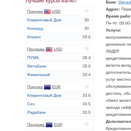
Лучшие курсы валют
Банк:
Укргаз
Адрес:
Пере
Покупка
USD
Время рабо
Клиринговый Дом
30
Пн-Чт: 09:00
Конкорд
30
Услуги:
Альянс
29.6
выпускаемые 
денежные пе
Продажа
USD
ЛИДЕР
ПУМБ
28.4
кредитование
валюта вкла
МетаБанк
28.8
дополнитель
Фамильный
29.4
услуг местн
обслуживани
Покупка
EUR
дистанц. об
Клиринговый Дом
33.6
обмен валют
Сич
33.5
аренда сейф
Радабанк
33.5
кредитовани
Дополнител
Продажа
EUR
Кредитовани