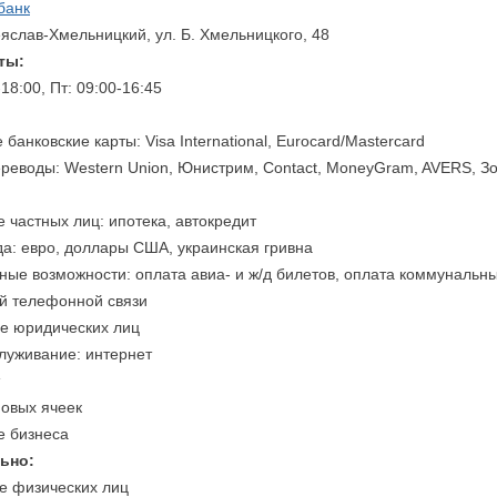
банк
яслав-Хмельницкий, ул. Б. Хмельницкого, 48
ты:
-18:00, Пт: 09:00-16:45
банковские карты: Visa International, Eurocard/Mastercard
реводы: Western Union, Юнистрим, Contact, MoneyGram, AVERS, Зо
 частных лиц: ипотека, автокредит
да: евро, доллары США, украинская гривна
ные возможности: оплата авиа- и ж/д билетов, оплата коммунальн
ой телефонной связи
е юридических лиц
служивание: интернет
овых ячеек
е бизнеса
ьно:
е физических лиц