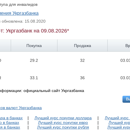
тупа для инвалидов
ления Укргазбанка
обновлена: 15.08.2020
т: Укргазбанк на 09.08.2026*
Покупка
Продажа
В
D
29.2
32
03.0
R
33.1
36
03.0
информации: официальный сайт Укргазбанка
сов валют Укргазбанка
ра в банках
|
Лучший курс покупки доллара
|
Лучший курс
о в банках
|
Лучший курс покупки евро
|
Лучший кур
я в банках
|
Лучший курс покупки рубля
|
Лучший кур