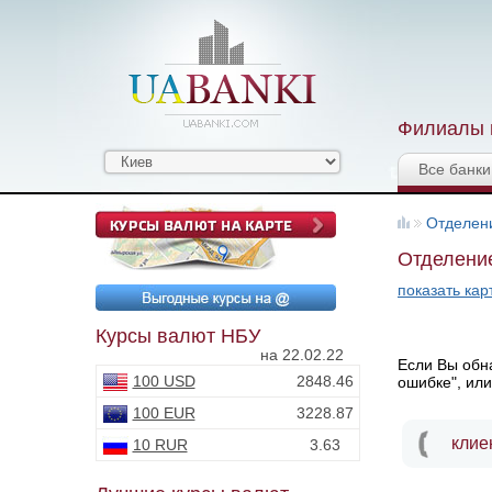
Филиалы и
Все банки
Отделен
Отделение
показать кар
Курсы валют НБУ
на 22.02.22
Если Вы обна
100 USD
2848.46
ошибке", или
100 EUR
3228.87
клие
10 RUR
3.63