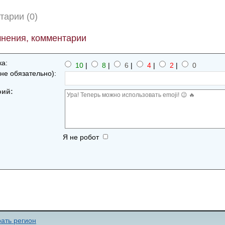
тарии (0)
нения, комментарии
а:
10
|
8
|
6
|
4
|
2
|
0
не обязательно):
рий:
Я не робот
ать регион