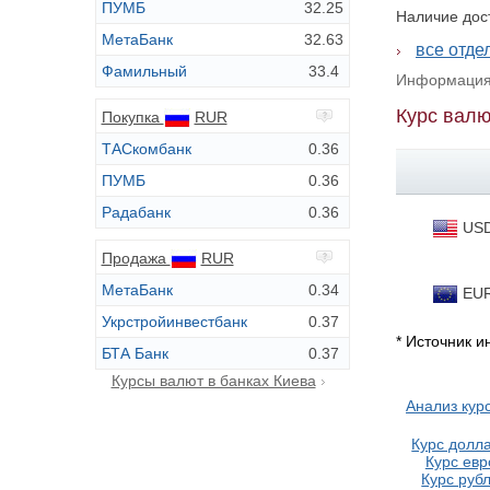
ПУМБ
32.25
Наличие дос
МетаБанк
32.63
все отде
Фамильный
33.4
Информация 
Курс валю
Покупка
RUR
ТАСкомбанк
0.36
ПУМБ
0.36
Радабанк
0.36
US
Продажа
RUR
МетаБанк
0.34
EU
Укрстройинвестбанк
0.37
* Источник 
БТА Банк
0.37
Курсы валют в банках Киева
Анализ кур
Курс долла
Курс евр
Курс рубл