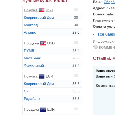
Лучшие курсы валют
Банк:
Сберб
Адрес:
Киев
Покупка
USD
Время раб
Клиринговый Дом
30
Платежные
Конкорд
30
Оплата усл
Альянс
29.6
все бан
Информация 
Продажа
USD
коммен
ПУМБ
28.4
Отзывы, м
МетаБанк
28.8
Фамильный
29.4
Ваша оценк
Покупка
EUR
Ваше имя (
Клиринговый Дом
33.6
Коммента
Сич
33.5
Радабанк
33.5
Продажа
EUR