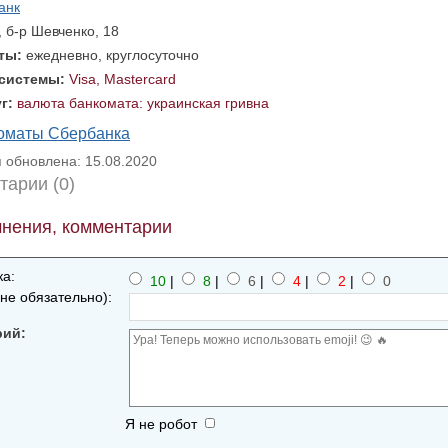
анк
, б-р Шевченко, 18
оты:
ежедневно, круглосуточно
 системы:
Visa, Mastercard
уг:
валюта банкомата: украинская гривна
коматы Сбербанка
обновлена: 15.08.2020
тарии (0)
нения, комментарии
а:
10
|
8
|
6
|
4
|
2
|
0
не обязательно):
рий:
Я не робот