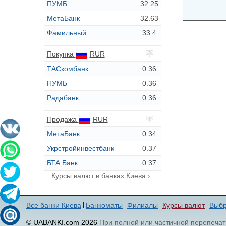
ПУМБ
32.25
МетаБанк
32.63
Фамильный
33.4
Покупка
RUR
ТАСкомбанк
0.36
ПУМБ
0.36
Радабанк
0.36
Продажа
RUR
МетаБанк
0.34
Укрстройинвестбанк
0.37
БТА Банк
0.37
Курсы валют в банках Киева
Все банки Киева
Банкоматы
Филиалы
Курсы валют
Выбр
© UABANKI.com 2026
При полной или частичной перепечат