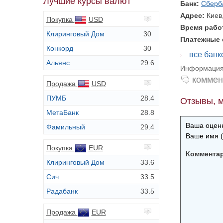
Лучшие курсы валют
Банк:
Сберб
Адрес:
Киев
Покупка
USD
Время раб
Клиринговый Дом
30
Платежные
Конкорд
30
все бан
Альянс
29.6
Информация 
коммен
Продажа
USD
ПУМБ
28.4
Отзывы, м
МетаБанк
28.8
Ваша оценк
Фамильный
29.4
Ваше имя (
Покупка
EUR
Коммента
Клиринговый Дом
33.6
Сич
33.5
Радабанк
33.5
Продажа
EUR