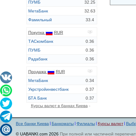
ПУМБ
32.25
МетаБанк
32.63
Фамильный
33.4
Покупка
RUR
ТАСкомбанк
0.36
ПУМБ
0.36
Радабанк
0.36
Продажа
RUR
МетаБанк
0.34
Укрстройинвестбанк
0.37
БТА Банк
0.37
Курсы валют в банках Киева
Все банки Киева
Банкоматы
Филиалы
Курсы валют
Выбр
© UABANKI.com 2026
При полной или частичной перепечат