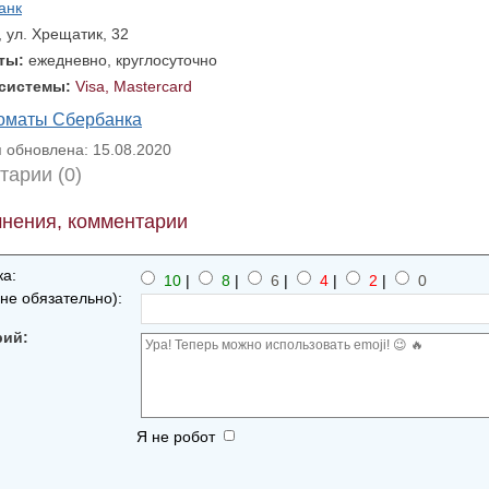
анк
, ул. Хрещатик, 32
оты:
ежедневно, круглосуточно
 системы:
Visa, Mastercard
коматы Сбербанка
обновлена: 15.08.2020
тарии (0)
нения, комментарии
а:
10
|
8
|
6
|
4
|
2
|
0
не обязательно):
рий:
Я не робот