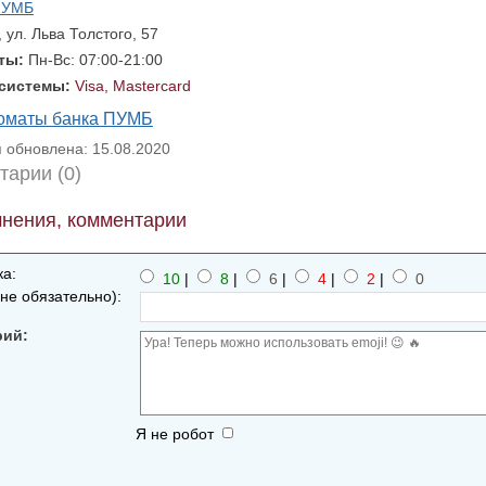
ПУМБ
, ул. Льва Толстого, 57
оты:
Пн-Вс: 07:00-21:00
 системы:
Visa, Mastercard
коматы банка ПУМБ
обновлена: 15.08.2020
тарии (0)
нения, комментарии
а:
10
|
8
|
6
|
4
|
2
|
0
не обязательно):
рий:
Я не робот