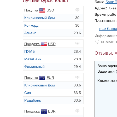
Лучшие курсы валют
Банк:
Банк 
Адрес:
Киев
Покупка
USD
Время раб
Клиринговый Дом
30
Платежные
Конкорд
30
все бан
Альянс
29.6
Информация 
коммен
Продажа
USD
ПУМБ
28.4
Отзывы, м
МетаБанк
28.8
Ваша оценк
Фамильный
29.4
Ваше имя (
Покупка
EUR
Коммента
Клиринговый Дом
33.6
Сич
33.5
Радабанк
33.5
Продажа
EUR