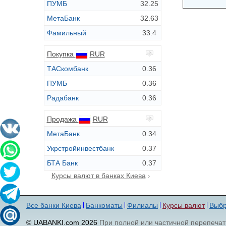
ПУМБ
32.25
МетаБанк
32.63
Фамильный
33.4
Покупка
RUR
ТАСкомбанк
0.36
ПУМБ
0.36
Радабанк
0.36
Продажа
RUR
МетаБанк
0.34
Укрстройинвестбанк
0.37
БТА Банк
0.37
Курсы валют в банках Киева
Все банки Киева
Банкоматы
Филиалы
Курсы валют
Выбр
© UABANKI.com 2026
При полной или частичной перепечат