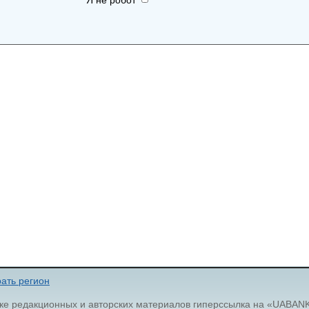
Я не робот
ать регион
ке редакционных и авторских материалов гиперссылка на «UABAN