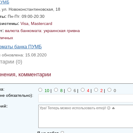
ПУМБ
, ул. Новоконстантиновская, 18
оты:
Пн-Пт: 09:00-20:30
 системы:
Visa, Mastercard
уг:
валюта банкомата: украинская гривна
личных
коматы банка ПУМБ
обновлена: 15.08.2020
тарии (0)
нения, комментарии
а:
10
|
8
|
6
|
4
|
2
|
0
не обязательно):
рий: