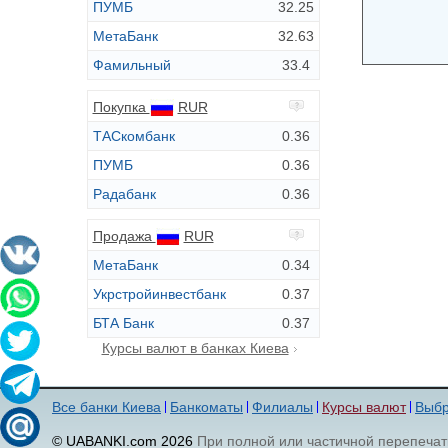
ПУМБ
32.25
МетаБанк
32.63
Фамильный
33.4
Покупка
RUR
ТАСкомбанк
0.36
ПУМБ
0.36
Радабанк
0.36
Продажа
RUR
МетаБанк
0.34
Укрстройинвестбанк
0.37
БТА Банк
0.37
Курсы валют в банках Киева
Все банки Киева
Банкоматы
Филиалы
Курсы валют
Выбр
© UABANKI.com 2026
При полной или частичной перепечат