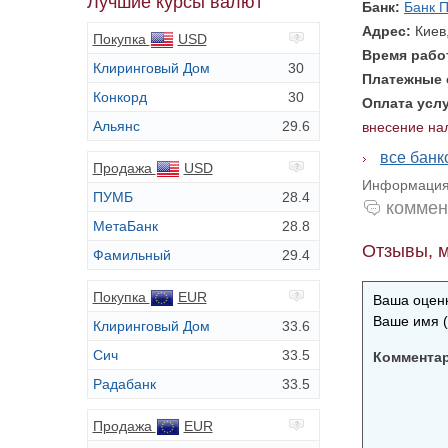
Лучшие курсы валют
Банк:
Банк 
Адрес:
Киев
Покупка
USD
Время раб
Клиринговый Дом
30
Платежные
Конкорд
30
Оплата усл
Альянс
29.6
внесение на
все бан
Продажа
USD
Информация 
ПУМБ
28.4
коммен
МетаБанк
28.8
Отзывы, м
Фамильный
29.4
Покупка
EUR
Ваша оценк
Ваше имя (
Клиринговый Дом
33.6
Сич
33.5
Коммента
Радабанк
33.5
Продажа
EUR