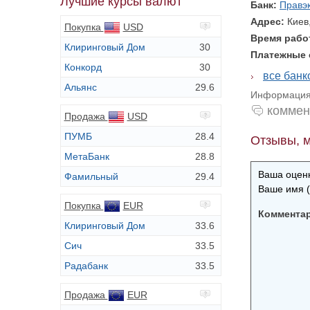
Лучшие курсы валют
Банк:
Правэ
Адрес:
Киев
Покупка
USD
Время раб
Клиринговый Дом
30
Платежные
Конкорд
30
все банк
Альянс
29.6
Информация 
коммен
Продажа
USD
ПУМБ
28.4
Отзывы, м
МетаБанк
28.8
Ваша оценк
Фамильный
29.4
Ваше имя (
Покупка
EUR
Коммента
Клиринговый Дом
33.6
Сич
33.5
Радабанк
33.5
Продажа
EUR