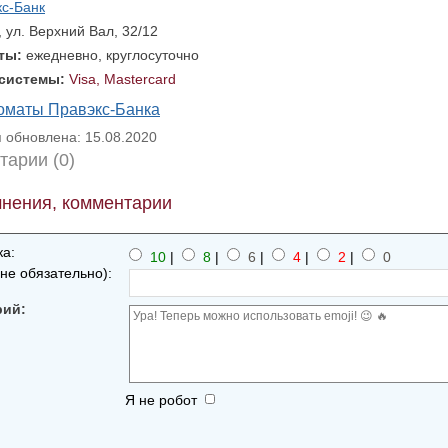
кс-Банк
, ул. Верхний Вал, 32/12
оты:
ежедневно, круглосуточно
 системы:
Visa, Mastercard
оматы Правэкс-Банка
обновлена: 15.08.2020
тарии (0)
нения, комментарии
а:
10
|
8
|
6
|
4
|
2
|
0
не обязательно):
рий:
Я не робот