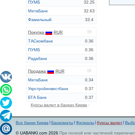
ПУМБ
32.25
МетаБанк
32.63
Фамильный
33.4
Покупка
RUR
ТАСкомбанк
0.36
ПУМБ
0.36
Радабанк
0.36
Продажа
RUR
МетаБанк
0.34
Укрстройинвестбанк
0.37
БТА Банк
0.37
Курсы валют в банках Киева
Все банки Киева
Банкоматы
Филиалы
Курсы валют
Выбр
© UABANKI.com 2026
При полной или частичной перепечат