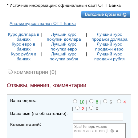
* Источник информации: официальный сайт ОТП Банка
Анализ курсов валют ОТП Банка
Курс доллара в
|
Лучший курс
|
Лучший курс
банках
покупки доллара
продажи доллара
Курс евро в
|
Лучший курс
|
Лучший курс
банках
покупки евро
продажи евро
Курс рубля в
|
Лучший курс
|
Лучший курс
банках
покупки рубля
продажи рубля
комментарии (0)
Отзывы, мнения, комментарии
Ваша оценка:
10
|
8
|
6
|
4
|
2
|
0
Ваше имя (не обязательно):
Комментарий: