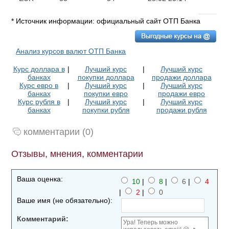
* Источник информации: официальный сайт ОТП Банка
Анализ курсов валют ОТП Банка
Курс доллара в
|
Лучший курс
|
Лучший курс
банках
покупки доллара
продажи доллара
Курс евро в
|
Лучший курс
|
Лучший курс
банках
покупки евро
продажи евро
Курс рубля в
|
Лучший курс
|
Лучший курс
банках
покупки рубля
продажи рубля
комментарии (0)
Отзывы, мнения, комментарии
Ваша оценка:
10
|
8
|
6
|
4
|
2
|
0
Ваше имя (не обязательно):
Комментарий: