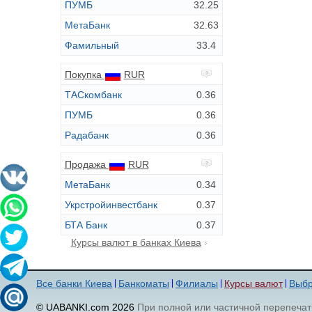
ПУМБ
32.25
МетаБанк
32.63
Фамильный
33.4
Покупка
RUR
ТАСкомбанк
0.36
ПУМБ
0.36
Радабанк
0.36
Продажа
RUR
МетаБанк
0.34
Укрстройинвестбанк
0.37
БТА Банк
0.37
Курсы валют в банках Киева
Все банки Киева
Банкоматы
Филиалы
Курсы валют
Выбр
© UABANKI.com 2026
При полной или частичной перепечат