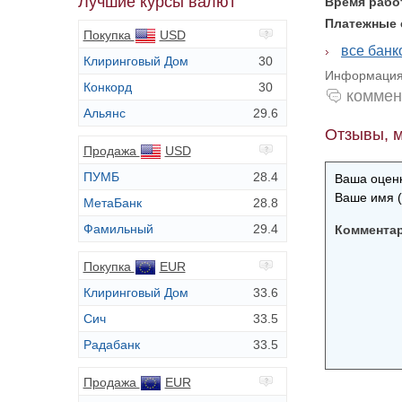
Лучшие курсы валют
Время раб
Платежные
Покупка
USD
все банк
Клиринговый Дом
30
Информация 
Конкорд
30
коммен
Альянс
29.6
Отзывы, м
Продажа
USD
ПУМБ
28.4
Ваша оценк
Ваше имя (
МетаБанк
28.8
Фамильный
29.4
Коммента
Покупка
EUR
Клиринговый Дом
33.6
Сич
33.5
Радабанк
33.5
Продажа
EUR