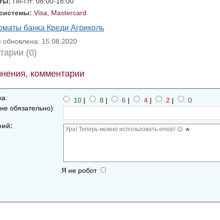
оты:
Пн-Пт: 08:00-18:00
 системы:
Visa, Mastercard
оматы банка Креди Агриколь
обновлена: 15.08.2020
тарии (0)
нения, комментарии
а:
10
|
8
|
6
|
4
|
2
|
0
не обязательно):
рий:
Я не робот