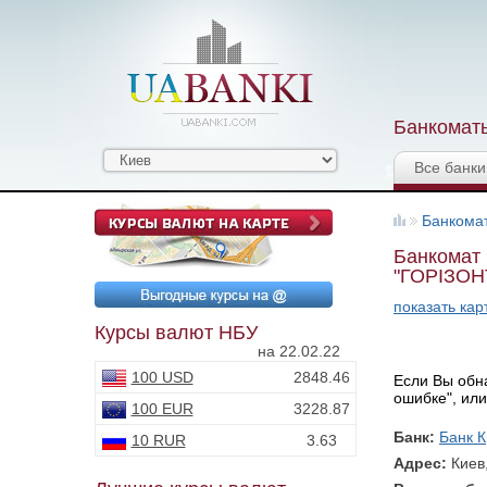
Банкоматы
Все банки
Банкома
Банкомат 
"ГОРІЗОН
показать кар
Курсы валют НБУ
на 22.02.22
100 USD
2848.46
Если Вы обна
ошибке", или
100 EUR
3228.87
Банк:
Банк К
10 RUR
3.63
Адрес:
Киев