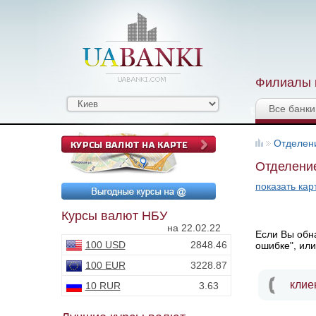
Филиалы и
Все банки
Отделен
Отделение
показать кар
Курсы валют НБУ
на 22.02.22
Если Вы обна
100 USD
2848.46
ошибке", или
100 EUR
3228.87
клие
10 RUR
3.63