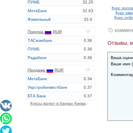
ПУМБ
32.25
Курс долла
МетаБанк
32.63
Курс евр
Курс рубл
Фамильный
33.4
коммен
Покупка
RUR
ТАСкомбанк
0.36
Отзывы, м
ПУМБ
0.36
Радабанк
0.36
Ваша оценк
Ваше имя (
Продажа
RUR
Коммента
МетаБанк
0.34
Укрстройинвестбанк
0.37
БТА Банк
0.37
Курсы валют в банках Киева