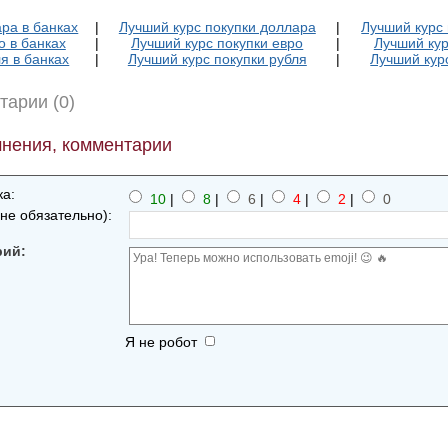
ра в банках
|
Лучший курс покупки доллара
|
Лучший курс
о в банках
|
Лучший курс покупки евро
|
Лучший кур
я в банках
|
Лучший курс покупки рубля
|
Лучший кур
тарии (0)
нения, комментарии
а:
10
|
8
|
6
|
4
|
2
|
0
не обязательно):
рий:
Я не робот