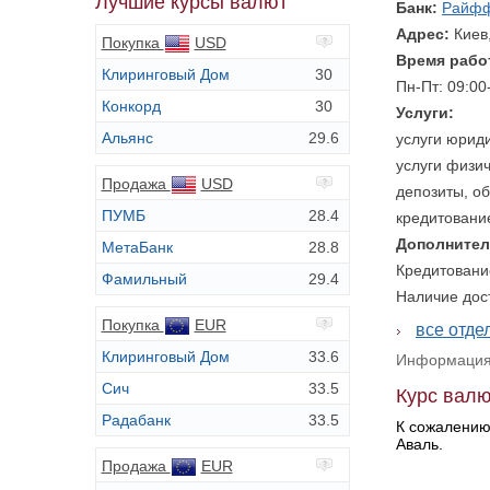
Лучшие курсы валют
Банк:
Райфф
Адрес:
Киев
Покупка
USD
Время рабо
Клиринговый Дом
30
Пн-Пт: 09:00
Конкорд
30
Услуги:
Альянс
29.6
услуги юрид
услуги физи
Продажа
USD
депозиты, о
ПУМБ
28.4
кредитовани
Дополнител
МетаБанк
28.8
Кредитовани
Фамильный
29.4
Наличие дос
Покупка
EUR
все отд
Клиринговый Дом
33.6
Информация 
Сич
33.5
Курс валю
Радабанк
33.5
К сожалению
Аваль.
Продажа
EUR