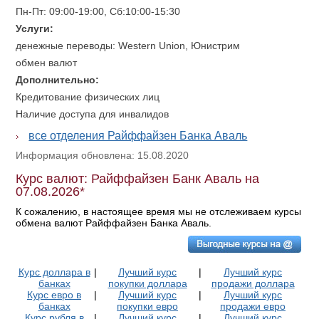
Пн-Пт: 09:00-19:00, Сб:10:00-15:30
Услуги:
денежные переводы: Western Union, Юнистрим
обмен валют
Дополнительно:
Кредитование физических лиц
Наличие доступа для инвалидов
все отделения Райффайзен Банка Аваль
Информация обновлена: 15.08.2020
Курс валют: Райффайзен Банк Аваль на
07.08.2026*
К сожалению, в настоящее время мы не отслеживаем курсы
обмена валют Райффайзен Банка Аваль.
Курс доллара в
|
Лучший курс
|
Лучший курс
банках
покупки доллара
продажи доллара
Курс евро в
|
Лучший курс
|
Лучший курс
банках
покупки евро
продажи евро
Курс рубля в
|
Лучший курс
|
Лучший курс