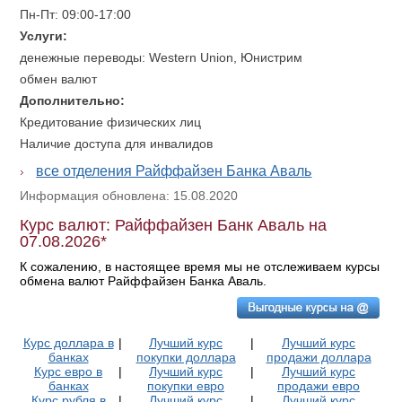
Пн-Пт: 09:00-17:00
Услуги:
денежные переводы: Western Union, Юнистрим
обмен валют
Дополнительно:
Кредитование физических лиц
Наличие доступа для инвалидов
все отделения Райффайзен Банка Аваль
Информация обновлена: 15.08.2020
Курс валют: Райффайзен Банк Аваль на
07.08.2026*
К сожалению, в настоящее время мы не отслеживаем курсы
обмена валют Райффайзен Банка Аваль.
Курс доллара в
|
Лучший курс
|
Лучший курс
банках
покупки доллара
продажи доллара
Курс евро в
|
Лучший курс
|
Лучший курс
банках
покупки евро
продажи евро
Курс рубля в
|
Лучший курс
|
Лучший курс