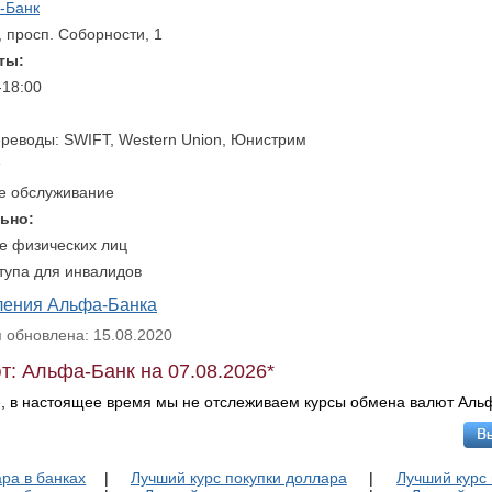
-Банк
, просп. Соборности, 1
ты:
-18:00
реводы: SWIFT, Western Union, Юнистрим
е обслуживание
ьно:
е физических лиц
тупа для инвалидов
ления Альфа-Банка
обновлена: 15.08.2020
т: Альфа-Банк на 07.08.2026*
, в настоящее время мы не отслеживаем курсы обмена валют Аль
ра в банках
|
Лучший курс покупки доллара
|
Лучший курс