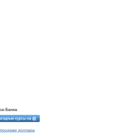
фа-Банка.
 продажи доллара