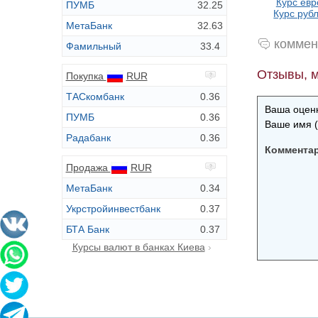
Курс евр
ПУМБ
32.25
Курс рубл
МетаБанк
32.63
коммен
Фамильный
33.4
Отзывы, м
Покупка
RUR
ТАСкомбанк
0.36
Ваша оценк
ПУМБ
0.36
Ваше имя (
Радабанк
0.36
Коммента
Продажа
RUR
МетаБанк
0.34
Укрстройинвестбанк
0.37
БТА Банк
0.37
Курсы валют в банках Киева