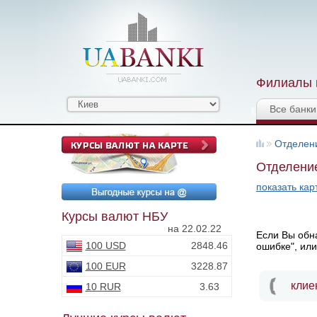
Филиалы и
Все банки
Отделен
Отделение
показать кар
Курсы валют НБУ
на 22.02.22
Если Вы обна
100 USD
2848.46
ошибке", или
100 EUR
3228.87
клие
10 RUR
3.63