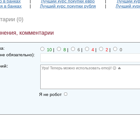
о в банках
|
Лучший курс покупки евро
|
Лучший кур
я в банках
|
Лучший курс покупки рубля
|
Лучший кур
тарии (0)
нения, комментарии
а:
10
|
8
|
6
|
4
|
2
|
0
не обязательно):
рий:
Я не робот