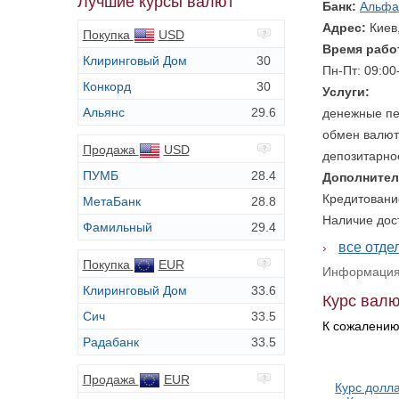
Лучшие курсы валют
Банк:
Альфа
Адрес:
Киев
Покупка
USD
Время рабо
Клиринговый Дом
30
Пн-Пт: 09:00
Конкорд
30
Услуги:
Альянс
29.6
денежные пе
обмен валют
Продажа
USD
депозитарно
ПУМБ
28.4
Дополнител
Кредитовани
МетаБанк
28.8
Наличие дос
Фамильный
29.4
все отде
Покупка
EUR
Информация 
Клиринговый Дом
33.6
Курс валю
Сич
33.5
К сожалению
Радабанк
33.5
Продажа
EUR
Курс долла