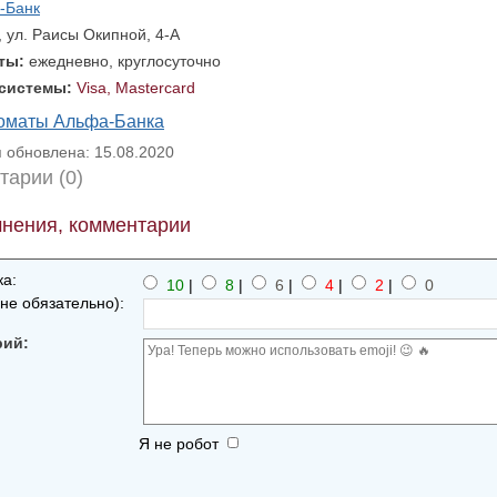
-Банк
, ул. Раисы Окипной, 4-А
оты:
ежедневно, круглосуточно
 системы:
Visa, Mastercard
коматы Альфа-Банка
обновлена: 15.08.2020
тарии (0)
нения, комментарии
а:
10
|
8
|
6
|
4
|
2
|
0
не обязательно):
рий:
Я не робот