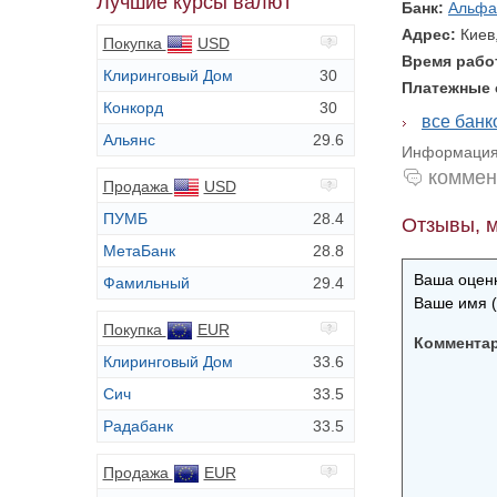
Лучшие курсы валют
Банк:
Альфа
Адрес:
Киев
Покупка
USD
Время раб
Клиринговый Дом
30
Платежные
Конкорд
30
все бан
Альянс
29.6
Информация 
коммен
Продажа
USD
ПУМБ
28.4
Отзывы, м
МетаБанк
28.8
Ваша оценк
Фамильный
29.4
Ваше имя (
Покупка
EUR
Коммента
Клиринговый Дом
33.6
Сич
33.5
Радабанк
33.5
Продажа
EUR