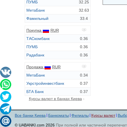
ПУМБ
32.25
МетаБанк
32.63
Фамильный
33.4
Покупка
RUR
ТАСкомбанк
0.36
ПУМБ
0.36
Радабанк
0.36
Продажа
RUR
МетаБанк
0.34
Укрстройинвестбанк
0.37
БТА Банк
0.37
Курсы валют в банках Киева
Все банки Киева
Банкоматы
Филиалы
Курсы валют
Выбр
© UABANKI.com 2026
При полной или частичной перепечат