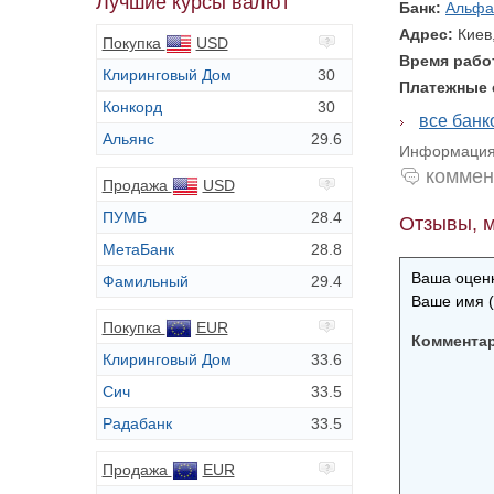
Лучшие курсы валют
Банк:
Альфа
Адрес:
Киев
Покупка
USD
Время раб
Клиринговый Дом
30
Платежные
Конкорд
30
все бан
Альянс
29.6
Информация 
коммен
Продажа
USD
ПУМБ
28.4
Отзывы, м
МетаБанк
28.8
Ваша оценк
Фамильный
29.4
Ваше имя (
Покупка
EUR
Коммента
Клиринговый Дом
33.6
Сич
33.5
Радабанк
33.5
Продажа
EUR