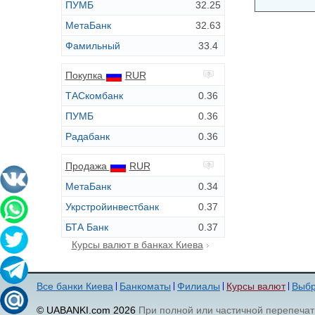
ПУМБ
32.25
МетаБанк
32.63
Фамильный
33.4
Покупка
RUR
ТАСкомбанк
0.36
ПУМБ
0.36
Радабанк
0.36
Продажа
RUR
МетаБанк
0.34
Укрстройинвестбанк
0.37
БТА Банк
0.37
Курсы валют в банках Киева
Все банки Киева
Банкоматы
Филиалы
Курсы валют
Выбр
© UABANKI.com 2026
При полной или частичной перепечат