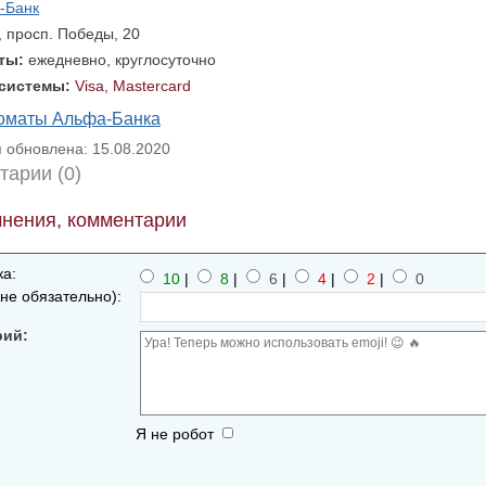
-Банк
, просп. Победы, 20
оты:
ежедневно, круглосуточно
 системы:
Visa, Mastercard
коматы Альфа-Банка
обновлена: 15.08.2020
тарии (0)
нения, комментарии
а:
10
|
8
|
6
|
4
|
2
|
0
не обязательно):
рий:
Я не робот