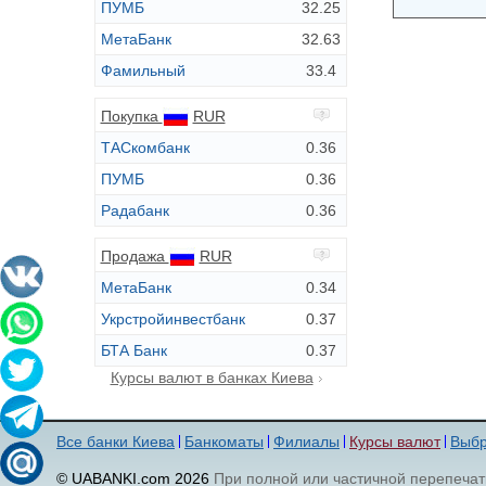
ПУМБ
32.25
МетаБанк
32.63
Фамильный
33.4
Покупка
RUR
ТАСкомбанк
0.36
ПУМБ
0.36
Радабанк
0.36
Продажа
RUR
МетаБанк
0.34
Укрстройинвестбанк
0.37
БТА Банк
0.37
Курсы валют в банках Киева
Все банки Киева
Банкоматы
Филиалы
Курсы валют
Выбр
© UABANKI.com 2026
При полной или частичной перепечат