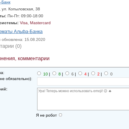
-Банк
, ул. Копыловская, 38
оты:
Пн-Пт: 09:00-18:00
 системы:
Visa, Mastercard
коматы Альфа-Банка
обновлена: 15.08.2020
тарии (0)
нения, комментарии
а:
10
|
8
|
6
|
4
|
2
|
0
не обязательно):
рий:
Я не робот