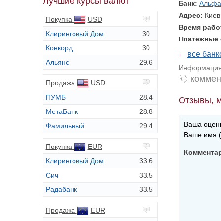
Лучшие курсы валют
Банк:
Альфа
Адрес:
Киев
Покупка
USD
Время раб
Клиринговый Дом
30
Платежные
Конкорд
30
все бан
Альянс
29.6
Информация 
коммен
Продажа
USD
ПУМБ
28.4
Отзывы, м
МетаБанк
28.8
Ваша оценк
Фамильный
29.4
Ваше имя (
Покупка
EUR
Коммента
Клиринговый Дом
33.6
Сич
33.5
Радабанк
33.5
Продажа
EUR