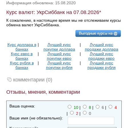
Информация обновлена: 15.08.2020
Курс валют: УкрСиббанк на 07.08.2026*
К сожалению, в настоящее время мы не отслеживаем курсы
обмена валют УкрСиббанка.
Курс доллара в
|
Лучший курс
|
Лучший курс
банках
покупки доллара
продажи доллара
Курс евро в
|
Лучший курс
|
Лучший курс
банках
покупки евро
продажи евро
Курс рубля в
|
Лучший курс
|
Лучший курс
банках
покупки рубля
продажи рубля
комментарии (0)
Отзывы, мнения, комментарии
Ваша оценка:
10
|
8
|
6
|
4
|
2
|
0
Ваше имя (не обязательно):