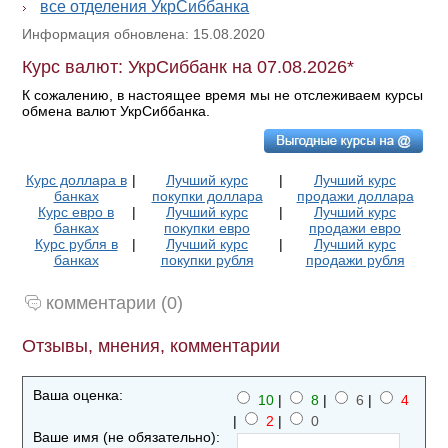
все отделения УкрСиббанка
Информация обновлена: 15.08.2020
Курс валют: УкрСиббанк на 07.08.2026*
К сожалению, в настоящее время мы не отслеживаем курсы
обмена валют УкрСиббанка.
Курс доллара в
|
Лучший курс
|
Лучший курс
банках
покупки доллара
продажи доллара
Курс евро в
|
Лучший курс
|
Лучший курс
банках
покупки евро
продажи евро
Курс рубля в
|
Лучший курс
|
Лучший курс
банках
покупки рубля
продажи рубля
комментарии (0)
Отзывы, мнения, комментарии
Ваша оценка:
10
|
8
|
6
|
4
|
2
|
0
Ваше имя (не обязательно):