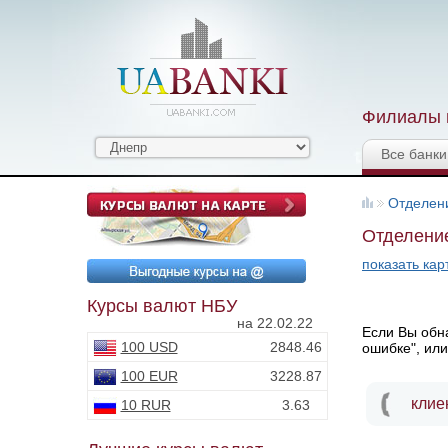
Филиалы и
Все банки
Отделен
Отделение
показать кар
Курсы валют НБУ
на 22.02.22
Если Вы обна
100 USD
2848.46
ошибке", или
100 EUR
3228.87
клие
10 RUR
3.63