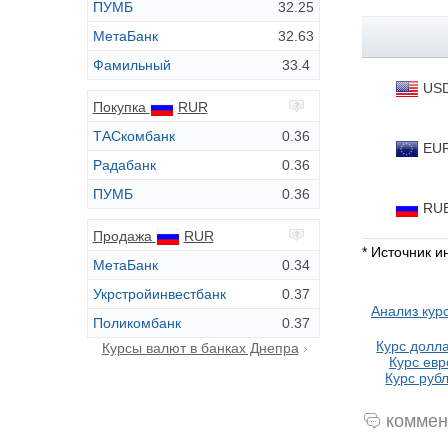
ПУМБ
32.25
МетаБанк
32.63
Фамильный
33.4
US
Покупка
RUR
ТАСкомбанк
0.36
EU
Радабанк
0.36
ПУМБ
0.36
RU
Продажа
RUR
* Источник 
МетаБанк
0.34
Укрстройинвестбанк
0.37
Анализ кур
Поликомбанк
0.37
Курс долла
Курсы валют в банках Днепра
Курс евр
Курс рубл
коммен