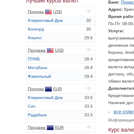
Лучшие курсы валют
Банк:
Прива
Адрес:
Крин
Покупка
USD
Время рабо
Клиринговый Дом
30
Пн-Пт: 08:00
Конкорд
30
Услуги:
Альянс
29.6
выпускаемые 
денежные пе
Продажа
USD
Корона, Anel
ПУМБ
28.4
кредитование
валюта вкла
МетаБанк
28.8
дистанц. об
Фамильный
29.4
обмен валют
Дополнител
Покупка
EUR
Кредитовани
Клиринговый Дом
33.6
Наличие дос
Сич
33.5
все отде
Радабанк
33.5
Информация 
Продажа
EUR
Курс валю