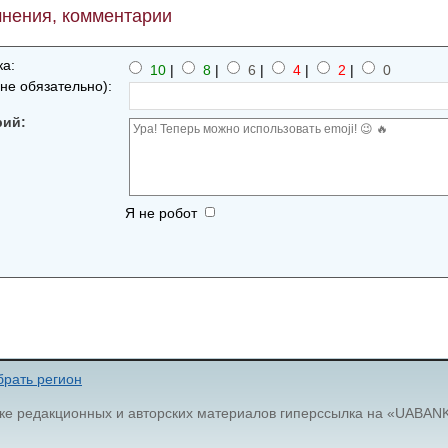
нения, комментарии
а:
10
|
8
|
6
|
4
|
2
|
0
не обязательно):
рий:
Я не робот
рать регион
ке редакционных и авторских материалов гиперссылка на «UABAN