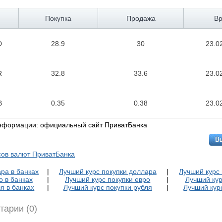
Покупка
Продажа
В
D
28.9
30
23.0
R
32.8
33.6
23.0
B
0.35
0.38
23.0
информации: официальный сайт ПриватБанка
сов валют ПриватБанка
ра в банках
|
Лучший курс покупки доллара
|
Лучший курс
о в банках
|
Лучший курс покупки евро
|
Лучший кур
я в банках
|
Лучший курс покупки рубля
|
Лучший кур
тарии (0)