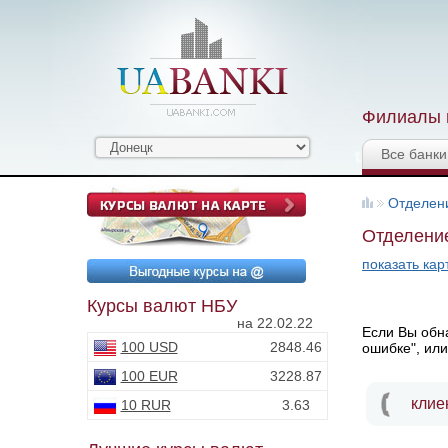
Филиалы и
Все банки
Отделен
Отделение
показать кар
Курсы валют НБУ
на 22.02.22
Если Вы обна
100 USD
2848.46
ошибке", или
100 EUR
3228.87
клие
10 RUR
3.63