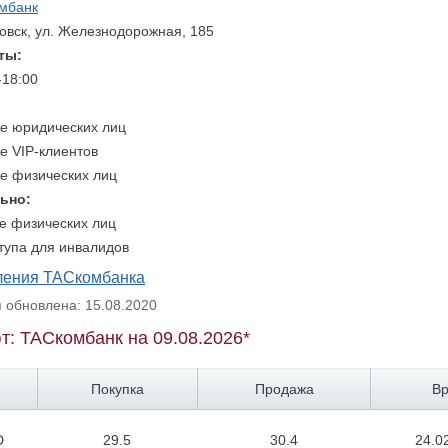
мбанк
овск, ул. Железнодорожная, 185
ты:
-18:00
е юридических лиц
е VIP-клиентов
е физических лиц
ьно:
е физических лиц
тупа для инвалидов
еления ТАСкомбанка
обновлена: 15.08.2020
т: ТАСкомбанк на 09.08.2026*
Покупка
Продажа
В
D
29.5
30.4
24.0