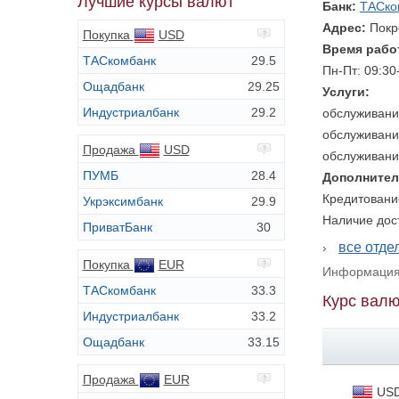
Лучшие курсы валют
Банк:
ТАСко
Адрес:
Покр
Покупка
USD
Время рабо
ТАСкомбанк
29.5
Пн-Пт: 09:30
Ощадбанк
29.25
Услуги:
Индустриалбанк
29.2
обслуживани
обслуживани
Продажа
USD
обслуживани
ПУМБ
28.4
Дополнител
Кредитовани
Укрэксимбанк
29.9
Наличие дос
ПриватБанк
30
все отд
Покупка
EUR
Информация 
ТАСкомбанк
33.3
Курс валю
Индустриалбанк
33.2
Ощадбанк
33.15
Продажа
EUR
US