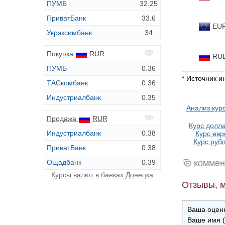
ПУМБ
32.25
ПриватБанк
33.6
EU
Укрэксимбанк
34
Покупка
RUR
RU
ПУМБ
0.36
* Источник 
ТАСкомбанк
0.36
Индустриалбанк
0.35
Анализ кур
Продажа
RUR
Курс долла
Индустриалбанк
0.38
Курс евр
Курс рубл
ПриватБанк
0.38
Ощадбанк
0.39
коммен
Курсы валют в банках Донецка
Отзывы, м
Ваша оценк
Ваше имя (