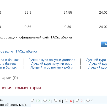
R
33.3
34.55
24.0
B
0.36
0.39
24.0
информации: официальный сайт ТАСкомбанка
сов валют ТАСкомбанка
ра в банках
|
Лучший курс покупки доллара
|
Лучший курс
о в банках
|
Лучший курс покупки евро
|
Лучший кур
я в банках
|
Лучший курс покупки рубля
|
Лучший кур
тарии (0)
нения, комментарии
а:
10
|
8
|
6
|
4
|
2
|
0
не обязательно):