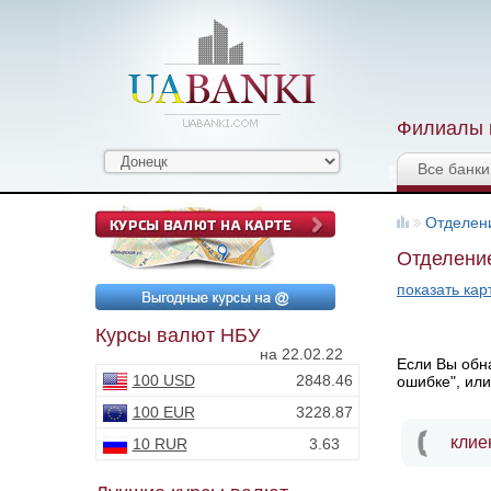
Филиалы и
Все банки
Отделен
Отделение
показать кар
Курсы валют НБУ
на 22.02.22
Если Вы обна
100 USD
2848.46
ошибке", или
100 EUR
3228.87
клие
10 RUR
3.63