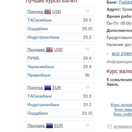
Лучшие курсы валют
Банк:
Райфф
Адрес:
Крам
Покупка
USD
Время рабо
ТАСкомбанк
29.5
Пн-Пт: 09:00
Ощадбанк
29.25
Дополнител
Индустриалбанк
29.2
Кредитовани
Наличие дос
Продажа
USD
все отд
ПУМБ
28.4
Информация 
Укрэксимбанк
29.9
Курс валю
ПриватБанк
30
К сожалению
Аваль.
Покупка
EUR
ТАСкомбанк
33.3
Индустриалбанк
33.2
Курс долла
Курс евр
Ощадбанк
33.15
Курс рубл
Продажа
EUR
коммен