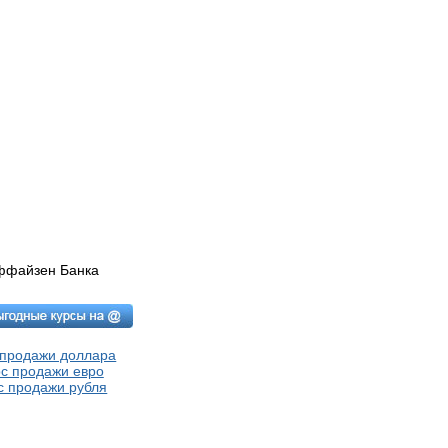
йффайзен Банка
 продажи доллара
с продажи евро
с продажи рубля