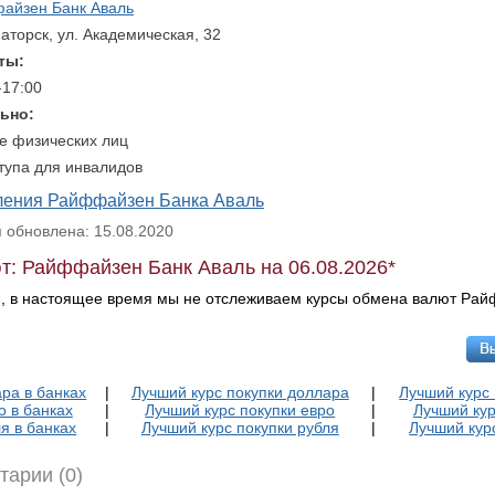
айзен Банк Аваль
аторск, ул. Академическая, 32
ты:
-17:00
ьно:
е физических лиц
тупа для инвалидов
еления Райффайзен Банка Аваль
обновлена: 15.08.2020
т: Райффайзен Банк Аваль на 06.08.2026*
, в настоящее время мы не отслеживаем курсы обмена валют Ра
ра в банках
|
Лучший курс покупки доллара
|
Лучший курс
о в банках
|
Лучший курс покупки евро
|
Лучший кур
я в банках
|
Лучший курс покупки рубля
|
Лучший кур
тарии (0)