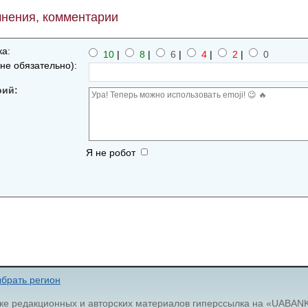
нения, комментарии
а:
10
|
8
|
6
|
4
|
2
|
0
не обязательно):
рий:
Я не робот
брать регион
ке редакционных и авторских материалов гиперссылка на «UABAN