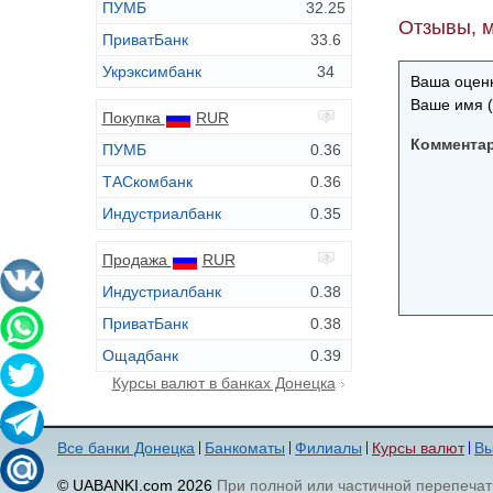
ПУМБ
32.25
Отзывы, м
ПриватБанк
33.6
Укрэксимбанк
34
Ваша оценк
Ваше имя (
Покупка
RUR
Коммента
ПУМБ
0.36
ТАСкомбанк
0.36
Индустриалбанк
0.35
Продажа
RUR
Индустриалбанк
0.38
ПриватБанк
0.38
Ощадбанк
0.39
Курсы валют в банках Донецка
Все банки Донецка
Банкоматы
Филиалы
Курсы валют
Вы
© UABANKI.com 2026
При полной или частичной перепечат