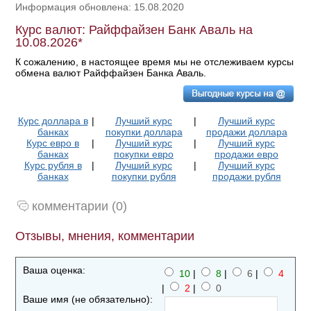
Информация обновлена: 15.08.2020
Курс валют: Райффайзен Банк Аваль на
10.08.2026*
К сожалению, в настоящее время мы не отслеживаем курсы
обмена валют Райффайзен Банка Аваль.
Курс доллара в
|
Лучший курс
|
Лучший курс
банках
покупки доллара
продажи доллара
Курс евро в
|
Лучший курс
|
Лучший курс
банках
покупки евро
продажи евро
Курс рубля в
|
Лучший курс
|
Лучший курс
банках
покупки рубля
продажи рубля
комментарии (0)
Отзывы, мнения, комментарии
Ваша оценка:
10
|
8
|
6
|
4
|
2
|
0
Ваше имя (не обязательно):