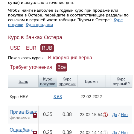
сутки) и актуально в течение дня.
Чтобы найти наиболее выгодный курс при продаже или
покупке в Остере, перейдите в соответствующие разделы по
ссылкам в верхней части таблицы: "Курсы в Остере":
Курс
покупки
,
Курс продажи
Курс в банках Остера
USD
EUR
RUB
Информация верна
Показывать курсы:
Требует уточнения
Все
Курс
Курс
Курс
Банк
Время
покупки
продажи
верный?
Курс НБУ
3.63
22.02.2022
ПриватБанк
0.35
0.38
23.02 15:54
Да
/
Нет
филиалов
Ощадбанк
0.25
0.39
24.02 14:14
Да
/
Нет