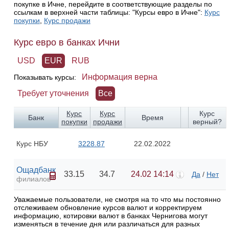
покупке в Ичне, перейдите в соответствующие разделы по
ссылкам в верхней части таблицы: "Курсы евро в Ичне":
Курс
покупки
,
Курс продажи
Курс евро в банках Ични
USD
EUR
RUB
Информация верна
Показывать курсы:
Требует уточнения
Все
Курс
Курс
Курс
Банк
Время
покупки
продажи
верный?
Курс НБУ
3228.87
22.02.2022
Ощадбанк
33.15
34.7
24.02 14:14
Да
/
Нет
филиалов
Уважаемые пользователи, не смотря на то что мы постоянно
отслеживаем обновление курсов валют и корректируем
информацию, котировки валют в банках Чернигова могут
изменяться в течение дня или различаться для разных