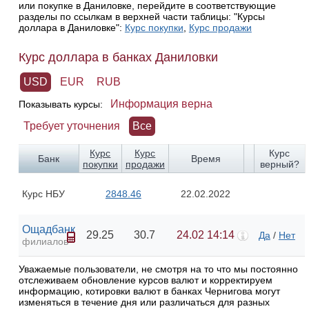
или покупке в Даниловке, перейдите в соответствующие
разделы по ссылкам в верхней части таблицы: "Курсы
доллара в Даниловке":
Курс покупки
,
Курс продажи
Курс доллара в банках Даниловки
USD
EUR
RUB
Информация верна
Показывать курсы:
Требует уточнения
Все
Курс
Курс
Курс
Банк
Время
покупки
продажи
верный?
Курс НБУ
2848.46
22.02.2022
Ощадбанк
29.25
30.7
24.02 14:14
Да
/
Нет
филиалов
Уважаемые пользователи, не смотря на то что мы постоянно
отслеживаем обновление курсов валют и корректируем
информацию, котировки валют в банках Чернигова могут
изменяться в течение дня или различаться для разных