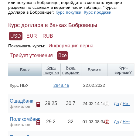
или покупке в Бобровице, перейдите в соответствующие
разделы по ссылкам в верхней части таблицы: "Курсы
доллара в Бобровице":
Курс покупки
,
Курс продажи
Курс доллара в банках Бобровицы
USD
EUR
RUB
Информация верна
Показывать курсы:
Требует уточнения
Все
Курс
Курс
Курс
Банк
Время
покупки
продажи
верный?
Курс НБУ
2848.46
22.02.2022
Ощадбанк
29.25
30.7
24.02 14:14
Да
/
Нет
филиалов
Поликомбанк
29.2
32
01.03 08:34
Да
/
Нет
филиалов