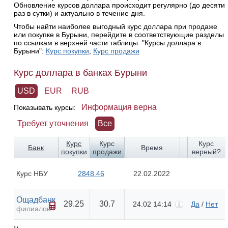
Обновление курсов доллара происходит регулярно (до десяти
раз в сутки) и актуально в течение дня.
Чтобы найти наиболее выгодный курс доллара при продаже
или покупке в Бурыни, перейдите в соответствующие разделы
по ссылкам в верхней части таблицы: "Курсы доллара в
Бурыни":
Курс покупки
,
Курс продажи
Курс доллара в банках Бурыни
USD
EUR
RUB
Информация верна
Показывать курсы:
Требует уточнения
Все
Курс
Курс
Курс
Банк
Время
покупки
продажи
верный?
Курс НБУ
2848.46
22.02.2022
Ощадбанк
29.25
30.7
24.02 14:14
Да
/
Нет
филиалов