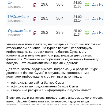
Сич
24.02
29.6
30.8
Да
/
Нет
11:55
филиалов
ТАСкомбанк
24.02
29.5
30.4
Да
/
Нет
12:14
филиалов
Укрэксимбанк
25.02
29.2
29.9
Да
/
Нет
11:34
филиалов
Уважаемые пользователи, не смотря на то что мы постоянно
отслеживаем обновление курсов валют и корректируем
информацию, котировки валют в банках Сумы могут
изменяться в течение дня или различаться для разных
филиалов. Уточняйте информацию в отделениях банков до
поездки - это сэкономит ваше время и деньги!
Для того, чтобы поддерживать информацию раздела "Курс
доллара в банках Сумы" в актуальном состоянии, мы
получаем информацию с различных источников:
официальные сайты банков Сумы
официальные представители банков Сумы
сторонние ресурсы с информацией о курсах валют
В случае, если вы готовы предоставить информацию о курсах
валют Вашем банке или вас интересуют другие виды